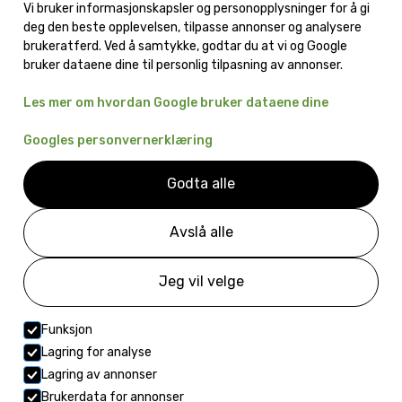
Vi bruker informasjonskapsler og personopplysninger for å gi
deg den beste opplevelsen, tilpasse annonser og analysere
Snømåking
brukeratferd. Ved å samtykke, godtar du at vi og Google
Løvblåsning
bruker dataene dine til personlig tilpasning av annonser.
Trefelling
Les mer om hvordan Google bruker dataene dine
Asfaltering av hull
Googles personvernerklæring
Dekorfjerning
Godta alle
Fasadevask
Avslå alle
Kontakt
Jeg vil velge
post@tmeiendomsservice.no
+47 45 83 62 97
Funksjon
Lagring for analyse
Johannes nielsens vei 75
2007 kjeller
Lagring av annonser
Brukerdata for annonser