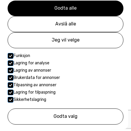
Dekorfjerning
Godta alle
Fasadevask
Avslå alle
Kontakt
Jeg vil velge
post@tmeiendomsservice.no
+47 45 83 62 97
Funksjon
Lagring for analyse
Johannes nielsens vei 75
2007 kjeller
Lagring av annonser
Brukerdata for annonser
Org.nr. 927 210 274
Tilpasning av annonser
Lagring for tilpaspning
Sikkerhetslagring
© 2021 TM Eiendomsservice AS. Alle rettigheter.
Design av
Horn Media
Godta valg
Personvern