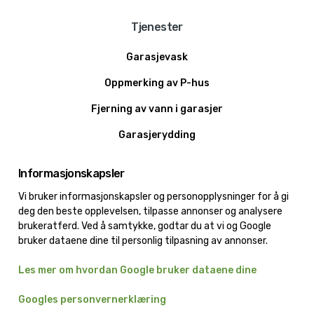
Tjenester
Garasjevask
Oppmerking av P-hus
Fjerning av vann i garasjer
Garasjerydding
Grafittifjerning
Informasjonskapsler
Vaktmestertjenester
Vi bruker informasjonskapsler og personopplysninger for å gi
deg den beste opplevelsen, tilpasse annonser og analysere
Snømåking
brukeratferd. Ved å samtykke, godtar du at vi og Google
Løvblåsning
bruker dataene dine til personlig tilpasning av annonser.
Trefelling
Les mer om hvordan Google bruker dataene dine
Asfaltering av hull
Googles personvernerklæring