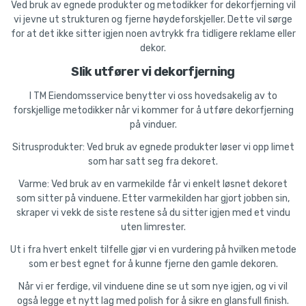
Ved bruk av egnede produkter og metodikker for dekorfjerning vil
vi jevne ut strukturen og fjerne høydeforskjeller. Dette vil sørge
for at det ikke sitter igjen noen avtrykk fra tidligere reklame eller
dekor.
Slik utfører vi dekorfjerning
I TM Eiendomsservice benytter vi oss hovedsakelig av to
forskjellige metodikker når vi kommer for å utføre dekorfjerning
på vinduer.
Sitrusprodukter: Ved bruk av egnede produkter løser vi opp limet
som har satt seg fra dekoret.
Varme: Ved bruk av en varmekilde får vi enkelt løsnet dekoret
som sitter på vinduene. Etter varmekilden har gjort jobben sin,
skraper vi vekk de siste restene så du sitter igjen med et vindu
uten limrester.
Ut i fra hvert enkelt tilfelle gjør vi en vurdering på hvilken metode
som er best egnet for å kunne fjerne den gamle dekoren.
Når vi er ferdige, vil vinduene dine se ut som nye igjen, og vi vil
også legge et nytt lag med polish for å sikre en glansfull finish.